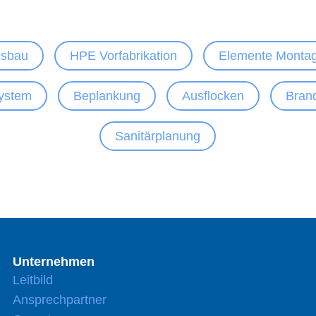
gsbau
HPE Vorfabrikation
Elemente Montag
ystem
Beplankung
Ausflocken
Bran
Sanitärplanung
Unternehmen
Leitbild
Ansprechpartner