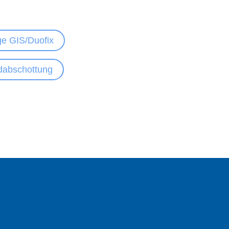
e GIS/Duofix
dabschottung