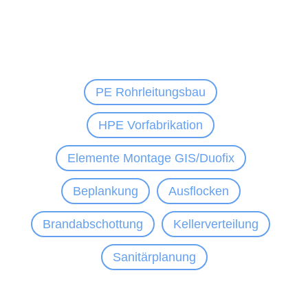
PE Rohrleitungsbau
HPE Vorfabrikation
Elemente Montage GIS/Duofix
Beplankung
Ausflocken
Brandabschottung
Kellerverteilung
Sanitärplanung