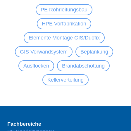
PE Rohrleitungsbau
HPE Vorfabrikation
Elemente Montage GIS/Duofix
GIS Vorwandsystem
Beplankung
Ausflocken
Brandabschottung
Kellerverteilung
Fachbereiche