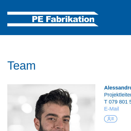
Team
Alessandro
Projektleite
T
079 801 
E-Mail